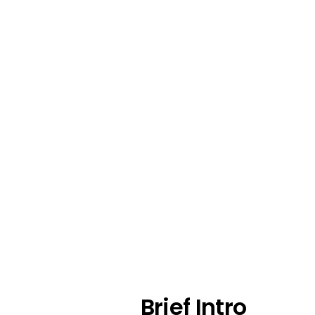
The Nordic - Simple Br
Home
/
Portfolio
/
Jeff
Brief Intro