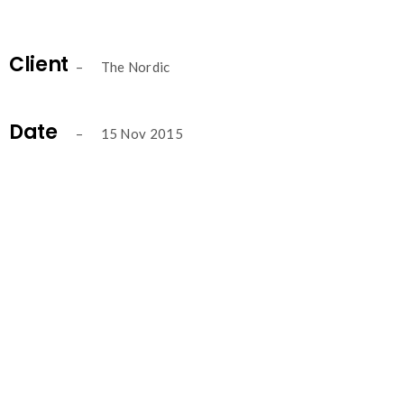
Client
– The Nordic
Date
– 15 Nov 2015