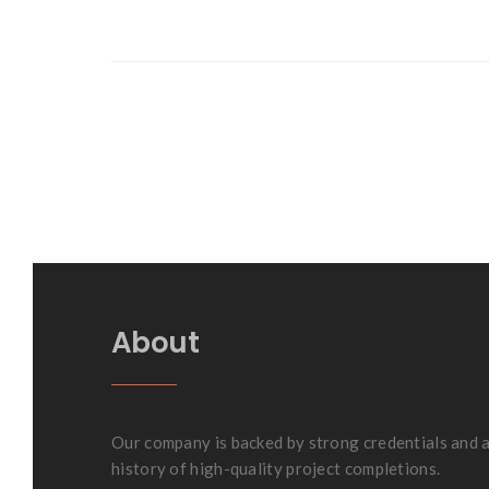
Portfolio
navigation
About
Our company is backed by strong credentials and 
history of high-quality project completions.