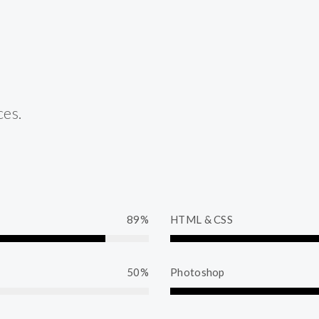
ces.
89%
HTML & CSS
60%
Compl
50%
Photoshop
65%
Com