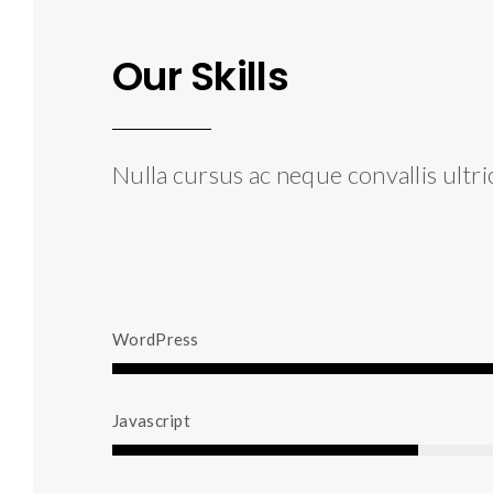
Our Skills
Nulla cursus ac neque convallis ultri
WordPress
89%
Complete
Javascript
50%
Complete