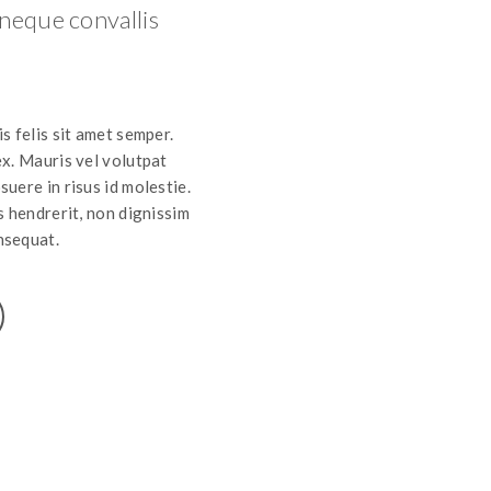
 neque convallis
s felis sit amet semper.
ex. Mauris vel volutpat
uere in risus id molestie.
s hendrerit, non dignissim
nsequat.