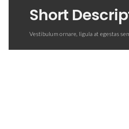
Short Descrip
Vestibulum ornare, ligula at egestas s