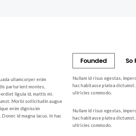
Founded
So 
Nullam id risus egestas, imperd
esuada ullamcorper enim
hac habitasse platea dictumst. 
dis parturient montes,
ultricies commodo.
rdiet ligula id, mattis mi.
umst. Morbi sollicitudin augue
tique enim dignissim
Nullam id risus egestas, imperd
. Donec id magna lacus. In hac
hac habitasse platea dictumst. 
ultricies commodo.