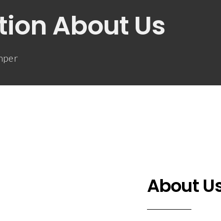
tion About Us
emper
About U